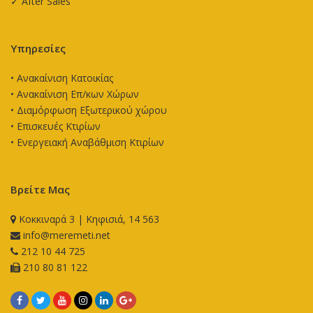
✓ After Sales
Υπηρεσίες
•
Ανακαίνιση Κατοικίας
•
Ανακαίνιση Επ/κων Χώρων
•
Διαμόρφωση Εξωτερικού χώρου
•
Επισκευές Κτιρίων
•
Ενεργειακή Αναβάθμιση Κτιρίων
Βρείτε Μας
Κοκκιναρά 3 | Κηφισιά, 14 563
info@meremeti.net
212 10 44 725
210 80 81 122