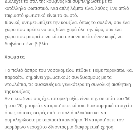
Διαλέχτε το στιλ της κουζίνας και συμπληρώστε με το
κατάλληλο φωτιστικό. Μια απλή λάμπα είναι λάθος. Ένα απλό
ταιριαστό φωτιστικό είναι το σωστό.
Ιδανικά, αντιμετωπίζετε την κουζίνα, όπως το σαλόνι, σαν ένα
χώρο που πρέπει να σας δίνει χαρά όλη την ώρα, σαν ένα
χώρο που μπορείτε να κάτσετε και να πιείτε έναν καφέ, να
διαβάσετε ένα βιβλίο.
Χρώματα
Το παλιό άσπρο του νοσοκομείου πέθανε. Πάμε παρακάτω. Και
παρακάτω σημαίνει χρωματικούς συνδυασμούς με τα
ντουλάπια, τις συσκευές και γενικότερα τη συνολική αισθητική
της κουζίνας.
Αν η κουζίνας σας έχει ιστορική αξία, είναι π.χ. σε σπίτι του ‘60
ή του ‘70, μπορείτε να κρατήσετε κάποια διακοσμητικά στοιχεία
όπως κάποιες σειρές από τα παλιά πλακάκια και να
συμπληρώσετε με ταιριαστά καινούρια. Ή να κρατήσετε τον
μαρμάρινο νεροχύτο δίνοντας μια διαφορετική χρήση.