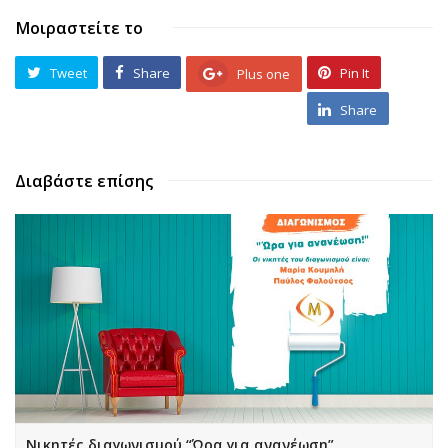
Μοιραστείτε το
Tweet
Share
Pin It
Plus one
Share
Διαβάστε επίσης
Νικητές διαγωνισμού “Ώρα για ανανέωση”