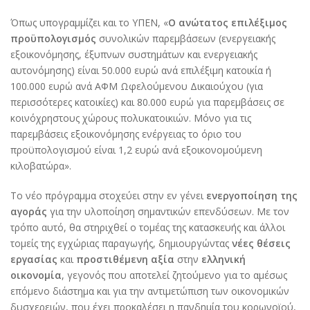
Όπως υπογραμμίζει και το ΥΠΕΝ, «
Ο ανώτατος επιλέξιμος
προϋπολογισμός
συνολικών παρεμβάσεων (ενεργειακής
εξοικονόμησης, έξυπνων συστημάτων και ενεργειακής
αυτονόμησης) είναι 50.000 ευρώ ανά επιλέξιμη κατοικία ή
100.000 ευρώ ανά ΑΦΜ Ωφελούμενου Δικαιούχου (για
περισσότερες κατοικίες) και 80.000 ευρώ για παρεμβάσεις σε
κοινόχρηστους χώρους πολυκατοικιών. Μόνο για τις
παρεμβάσεις εξοικονόμησης ενέργειας το όριο του
προϋπολογισμού είναι 1,2 ευρώ ανά εξοικονομούμενη
κιλοβατώρα».
Το νέο πρόγραμμα στοχεύει στην εν γένει
ενεργοποίηση της
αγοράς
για την υλοποίηση σημαντικών επενδύσεων. Με τον
τρόπο αυτό, θα στηριχθεί ο τομέας της κατασκευής και άλλοι
τομείς της εγχώριας παραγωγής, δημιουργώντας
νέες θέσεις
εργασίας
και
προστιθέμενη αξία
στην
ελληνική
οικονομία
, γεγονός που αποτελεί ζητούμενο για το αμέσως
επόμενο διάστημα και για την αντιμετώπιση των οικονομικών
δυσχερειών, που έχει προκαλέσει η πανδημία του κορωνοϊού,