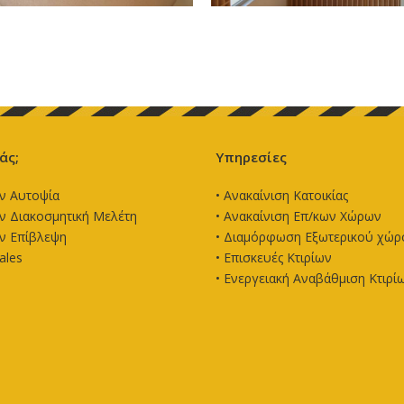
άς;
Υπηρεσίες
ν Αυτοψία
•
Ανακαίνιση Κατοικίας
 Διακοσμητική Μελέτη
•
Ανακαίνιση Επ/κων Χώρων
ν Επίβλεψη
•
Διαμόρφωση Εξωτερικού χώρ
ales
•
Επισκευές Κτιρίων
•
Ενεργειακή Αναβάθμιση Κτιρί