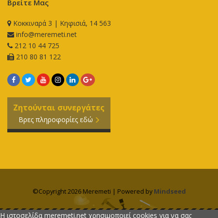
Βρείτε Μας
Κοκκιναρά 3 | Κηφισιά, 14 563
info@meremeti.net
212 10 44 725
210 80 81 122
Ζητούνται συνεργάτες
Βρες πληροφορίες εδώ
©Copyright 2026 Meremeti | Powered by
Mindseed
H ιστοσελίδα meremeti.net χρησιμοποιεί cookies για να σας